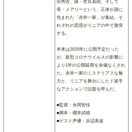
田秀吉、妹・世良真純、そして
母・メアリーという、正体が謎に
包まれた「赤井一家」が集結。そ
れぞれの思惑がリニアの中で激突
する。
本来は2020年に公開予定だった
が、新型コロナウイルスの影響に
より1年の公開延期を余儀なくされ
た。赤井一家のミステリアスな魅
力と、リニアを舞台にしたド派手
なアクションで話題を呼んだ。
■監督：永岡智佳
■脚本：櫻井武晴
■ゲスト声優：浜辺美波