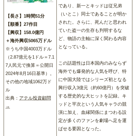
であり、新一とキッドは従兄弟
（いとこ）同士であることが明か
【長さ】1時間51分
された。さらに、死んだと思われ
【順番】27作目
ていた盗一の生存も判明するな
【興収】158.0億円
ど、物語の主軸に深く関わる内容
＋海外興収5065万ドル
となっている。
※うち中国4003万ドル
（2.87億元を1ドル＝7.1
この話題性は日本国内のみならず
7人民元で換算＝公開日
海外でも爆発的な人気を呼び、特
2024年8月16日基準）。
に中国大陸ではシリーズ初となる
その他の地域1062万ド
興行収入3億元（約60億円）を突破
ル
する歴史的な大ヒットを記録。キ
出典：
アテル投資顧問
ッドと平次という人気キャラの競
→
演に加え、血縁関係にまつわる設
定が多くのファンを劇場へ足を運
ばせる要因となった。