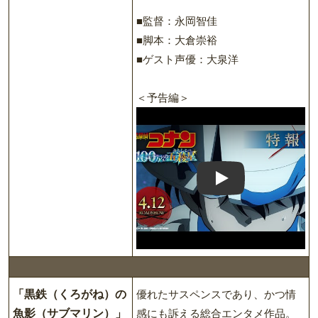
■監督：永岡智佳
■脚本：大倉崇裕
■ゲスト声優：大泉洋
＜予告編＞
Play: Keynote (Google I
「黒鉄（くろがね）の
優れたサスペンスであり、かつ情
魚影（サブマリン）」
感にも訴える総合エンタメ作品。