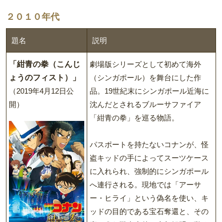
２０１０年代
題名
説明
「紺青の拳（こんじ
劇場版シリーズとして初めて海外
ょうのフィスト）」
（シンガポール）を舞台にした作
（2019年4月12日公
品。19世紀末にシンガポール近海に
開）
沈んだとされるブルーサファイア
「紺青の拳」を巡る物語。
パスポートを持たないコナンが、怪
盗キッドの手によってスーツケース
に入れられ、強制的にシンガポール
へ連行される。現地では「アーサ
ー・ヒライ」という偽名を使い、キ
ッドの目的である宝石奪還と、その