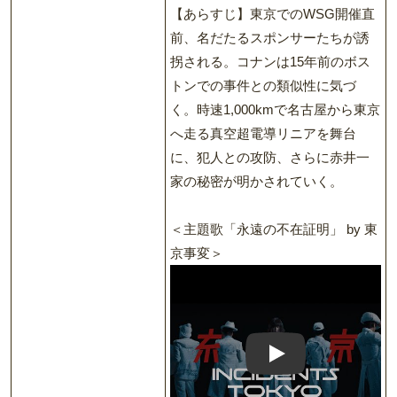
【あらすじ】東京でのWSG開催直
前、名だたるスポンサーたちが誘
拐される。コナンは15年前のボス
トンでの事件との類似性に気づ
く。時速1,000kmで名古屋から東京
へ走る真空超電導リニアを舞台
に、犯人との攻防、さらに赤井一
家の秘密が明かされていく。
＜主題歌「永遠の不在証明」 by 東
京事変＞
Play: Music Video