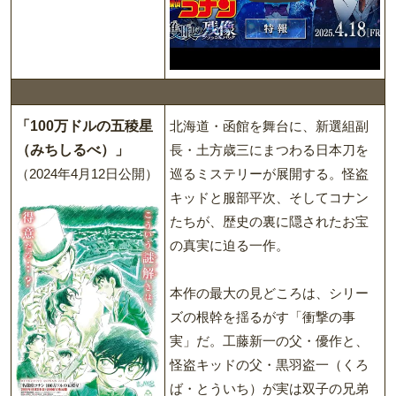
「100万ドルの五稜星
北海道・函館を舞台に、新選組副
（みちしるべ）」
長・土方歳三にまつわる日本刀を
（2024年4月12日公開）
巡るミステリーが展開する。怪盗
キッドと服部平次、そしてコナン
たちが、歴史の裏に隠されたお宝
の真実に迫る一作。
本作の最大の見どころは、シリー
ズの根幹を揺るがす「衝撃の事
実」だ。工藤新一の父・優作と、
怪盗キッドの父・黒羽盗一（くろ
ば・とういち）が実は双子の兄弟