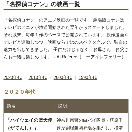
「名探偵コナン」の映画一覧
「名探偵コナン」のアニメ映画の一覧です。 劇場版コナンは、
テレビのアニメが放送開始された翌年からスタートしました。
それ以来、毎年１作のペースで公開されています。 原作漫画や
テレビと連動しつつ、映画ならではのスペクタクルで、独自の
魅力を出してきました。 子供だけじゃなく、お母さん、お父さ
んも一緒に楽しめます。～AI Referee（エーアイレフェリー）
2020年代
｜
2010年代
｜
2000年代
｜
1990年代
２０２０年代
題名
説明
「ハイウェイの堕天使
神奈川県警の白バイ隊員・萩原千
（だてんし）」
速が劇場版初登場を果たし、横溝