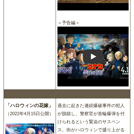
＜予告編＞
Play: Keynote (Google I
「ハロウィンの花嫁」
過去に起きた連続爆破事件の犯人
（2022年4月15日公開）
が脱獄し、警察官が首輪爆弾を付
けられるという緊迫のサスペン
ス。街がハロウィンで盛り上がる