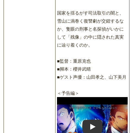
国家を揺るがす司法取引の闇と、
雪山に渦巻く復讐劇が交錯するな
か、隻眼の刑事と名探偵がいかに
して「残像」の中に隠された真実
に辿り着くのか。
■監督：重原克也
■脚本：櫻井武晴
■ゲスト声優：山田孝之、山下美月
＜予告編＞
Play: Keynote (Google I