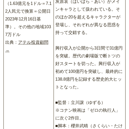
灰原哀（はいばら・あい）がメイ
（1.63億元を1ドル＝7.1
ンキャラとして扱われている。そ
2人民元で換算＝公開日
のほか20を超えるキャラクターが
2023年12月16日基
登場し、それぞれが異なる思惑を
準）。その他の地域103
持って交錯する。
7万ドル
出典：
アテル投資顧問
興行収入が公開から3日間で31億円
→
を突破。歴代の劇場版で断トツの
好スタートを切った。興行収入が
初めて100億円を突破し、最終的に
138.8億円を記録する歴史的大ヒッ
トとなった。
■監督：立川譲（ゆずる）
※コナン映画は「ゼロの執行人」
に次ぐ2作目。
■脚本：櫻井武晴（さくらい・たけ