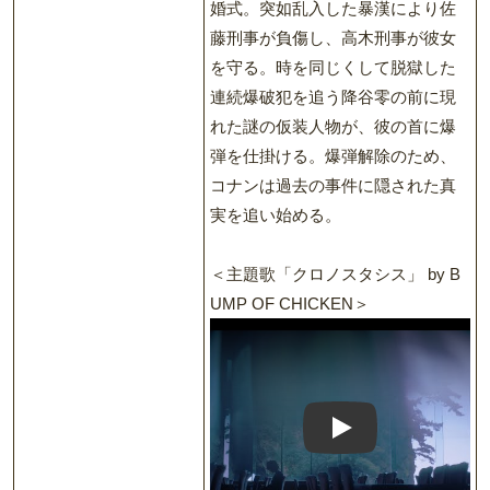
婚式。突如乱入した暴漢により佐
藤刑事が負傷し、高木刑事が彼女
を守る。時を同じくして脱獄した
連続爆破犯を追う降谷零の前に現
れた謎の仮装人物が、彼の首に爆
弾を仕掛ける。爆弾解除のため、
コナンは過去の事件に隠された真
実を追い始める。
＜主題歌「クロノスタシス」 by B
UMP OF CHICKEN＞
Play: Music Video