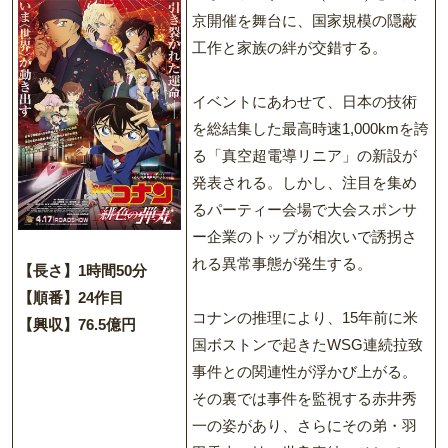
京開催を舞台に、国家規模の隠蔽
工作と家族の絆が交錯する。
イベントにあわせて、日本の技術
を総結集した最高時速1,000kmを誇
る「真空超電導リニア」の新設が
発表される。しかし、注目を集め
るパーティー会場で大会スポンサ
ー企業のトップが相次いで誘拐さ
れる異常事態が発生する。
【長さ】1時間50分
【順番】24作目
コナンの推理により、15年前に米
【興収】76.5億円
国ボストンで起きたWSG連続拉致
事件との関連性が浮かび上がる。
その裏では事件を監視する赤井秀
一の姿があり、さらにその弟・羽