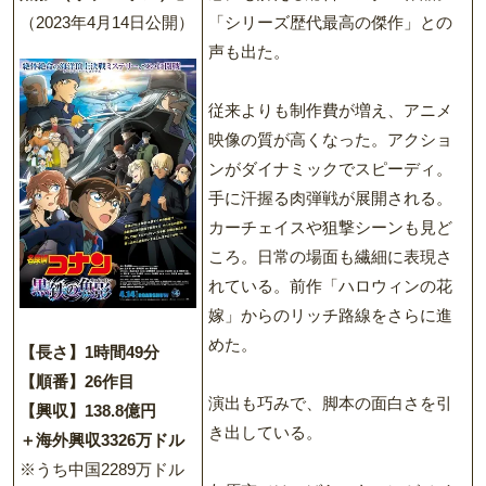
（2023年4月14日公開）
「シリーズ歴代最高の傑作」との
声も出た。
従来よりも制作費が増え、アニメ
映像の質が高くなった。アクショ
ンがダイナミックでスピーディ。
手に汗握る肉弾戦が展開される。
カーチェイスや狙撃シーンも見ど
ころ。日常の場面も繊細に表現さ
れている。前作「ハロウィンの花
嫁」からのリッチ路線をさらに進
めた。
【長さ】1時間49分
【順番】26作目
演出も巧みで、脚本の面白さを引
【興収】138.8億円
き出している。
＋海外興収3326万ドル
※うち中国2289万ドル