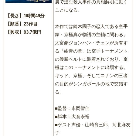
裏で進む殺人事件の真相解明に動く
ことになる。
【長さ】1時間49分
【順番】23作目
本作では鈴木園子の恋人である空手
【興収】93.7億円
家・京極真が物語の主軸に関わる。
大富豪ジョンハン・チェンが所有す
る「紺青の拳」は空手トーナメント
の優勝ベルトに装着されており、京
極はこのトーナメントに出場する。
キッド、京極、そしてコナンの三者
の目的がシンガポールの地で交錯す
る。
■監督：永岡智佳
■脚本：大倉崇裕
■ゲスト声優：山崎育三郎、河北麻友
子