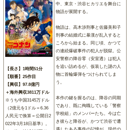
中、東京・渋谷ヒカリエを舞台に
物語が展開する。
物語は、高木渉刑事と佐藤美和子
刑事の結婚式に暴漢が乱入すると
ころから始まる。同じ頃、かつて
の連続爆破事件の犯人が脱獄。公
安警察の降谷零（安室透）は犯人
を追い詰めるが、仮装した謎の人
【長さ】1時間51分
物に首輪爆弾をつけられてしま
【順番】25作目
う。
【興収】97.8億円
＋海外興収3811万ドル
本作の鍵を握るのは、降谷の同期
※うち中国3145万ドル
であり、既に殉職している「警察
（2億元を1ドル＝6.36
学校組」のメンバーたち。今は亡
人民元で換算＝公開日2
き彼らと降谷が、かつて渋谷で遭
022年3月18日基準）。
遇したある事件の記憶が、現代の