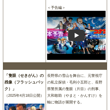
＜予告編＞
Play: Trailer
「隻眼（せきがん）の
長野県の雪山を舞台に、元警視庁
残像（フラッシュバッ
の私立探偵・毛利小五郎と、長野
ク）」
県警所属の隻眼（片目）の刑事、
（2025年4月18日公開）
大和敢助（やまと・かんすけ）を
軸に物語が展開する。