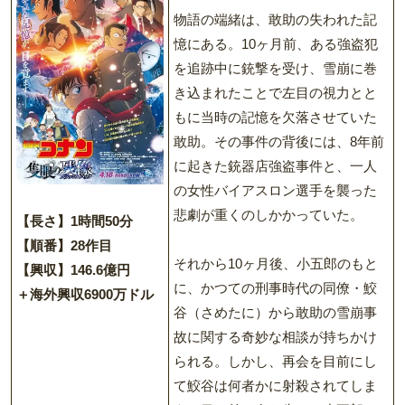
物語の端緒は、敢助の失われた記
憶にある。10ヶ月前、ある強盗犯
を追跡中に銃撃を受け、雪崩に巻
き込まれたことで左目の視力とと
もに当時の記憶を欠落させていた
敢助。その事件の背後には、8年前
に起きた銃器店強盗事件と、一人
の女性バイアスロン選手を襲った
悲劇が重くのしかかっていた。
【長さ】1時間50分
【順番】28作目
それから10ヶ月後、小五郎のもと
【興収】146.6億円
に、かつての刑事時代の同僚・鮫
＋海外興収6900万ドル
谷（さめたに）から敢助の雪崩事
故に関する奇妙な相談が持ちかけ
られる。しかし、再会を目前にし
て鮫谷は何者かに射殺されてしま