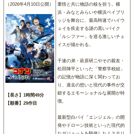
（2026年4月10日公開）
重悟と共に物語の核を担う。横
浜・みなとみらいや横浜ベイブリ
ッジを舞台に、最高時速でハイウ
ェイを疾走する謎の黒いバイク
「ルシファー」を巡る激しいチェ
イスが描かれる。
千速の弟・萩原研二やその親友・
松田陣平といった「警察学校組」
の記憶が物語に深く関わってお
り、過去の想いと現代の事件が交
錯するエモーショナルな展開が特
【長さ】1時間49分
徴。
【順番】29作目
最新型白バイ「エンジェル」の開
発やドローン技術といった現代的
なガジェットを駆使したミステリ