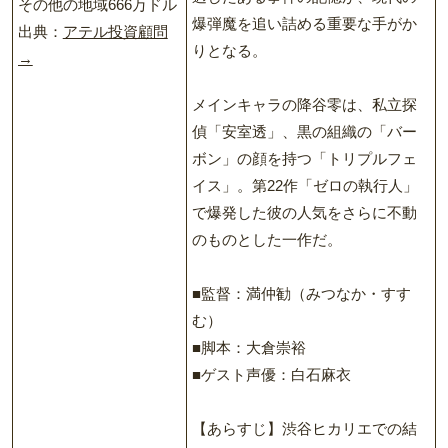
その他の地域666万ドル
爆弾魔を追い詰める重要な手がか
出典：
アテル投資顧問
りとなる。
→
メインキャラの降谷零は、私立探
偵「安室透」、黒の組織の「バー
ボン」の顔を持つ「トリプルフェ
イス」。第22作「ゼロの執行人」
で爆発した彼の人気をさらに不動
のものとした一作だ。
■監督：満仲勧（みつなか・すす
む）
■脚本：大倉崇裕
■ゲスト声優：白石麻衣
【あらすじ】渋谷ヒカリエでの結