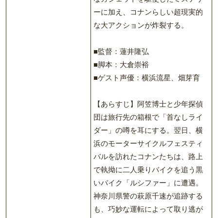
ーに加え、コナンらしい超現実的
な大アクションが炸裂する。
■監督：蓮井隆弘
■脚本：大倉崇裕
■ゲスト声優：横浜流星、畑芽育
【あらすじ】阿笠博士と少年探偵
団は旅行先の箱根で「首なしライ
ダー」の噂を耳にする。翌日、横
浜のモーターサイクルフェスティ
バルを訪れたコナンたちは、路上
で執拗に二人乗りバイクを追う黒
いバイク「ルシファー」に遭遇。
神奈川県警の萩原千速が追跡する
も、巧妙な運転によって取り逃が